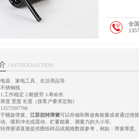
全
135
介
/ INTRODUCTION
】电器、家电工具、生活用品等
】不锈钢线
.工作稳定 2.耐疲劳 3.寿命长
厚度 宽度 长度（按客户要求定制）
575597768
属于螺旋弹簧。
江苏扭转弹簧
可以存储和释放角能量或者通过绕
运动、缓和冲击或震动、贮蓄能量、测量力的大小等。
扭转弹簧请直接提供图纸样品或规格数据参考，例如：弹簧厚度